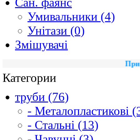
Сан. фаянс
Умивальники (4)
Унітази (0)
Змішувачі
При поку
Категории
труби (76)
- Металопластикові (
- Стальні (13)
- Чавунні (3)