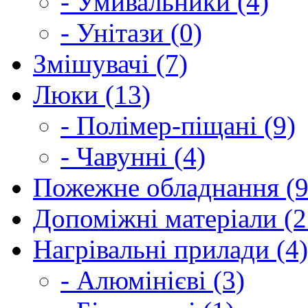
- Умивальники (4)
- Унітази (0)
Змішувачі (7)
Люки (13)
- Полімер-піщані (9)
- Чавунні (4)
Пожежне обладнання (9
Допоміжні матеріали (2
Нагрівальні прилади (4)
- Алюмінієві (3)