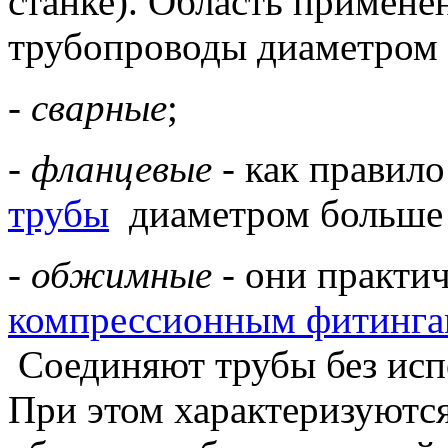
станке). Область примене
трубопроводы диаметром 
-
сварные
;
-
фланцевые
- как правил
трубы
диаметром больше 
-
обжимные
- они практи
компрессионным фитинг
Соединяют трубы без испо
При этом характеризуютс