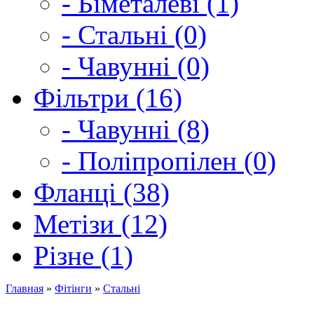
- Біметалеві (1)
- Стальні (0)
- Чавунні (0)
Фільтри (16)
- Чавунні (8)
- Поліпропілен (0)
Фланці (38)
Метізи (12)
Різне (1)
Главная
»
Фітінги
»
Стальні