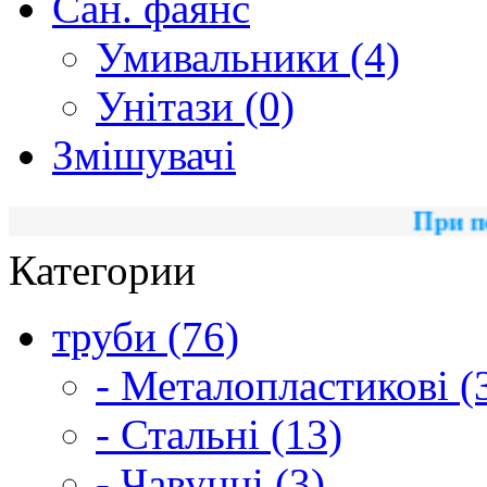
Сан. фаянс
Умивальники (4)
Унітази (0)
Змішувачі
При покуп
Категории
труби (76)
- Металопластикові (
- Стальні (13)
- Чавунні (3)